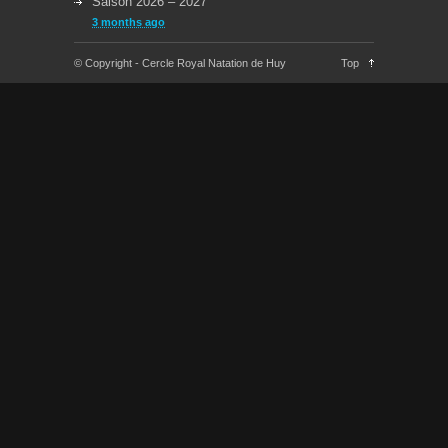
Saison 2026 – 2027
3 months ago
Reprise des cours la semaine du 08/09/2025
© Copyright - Cercle Royal Natation de Huy
Top
11 months ago
Congés Jeudi 29/05 et Lundi 09/06
about a year ago