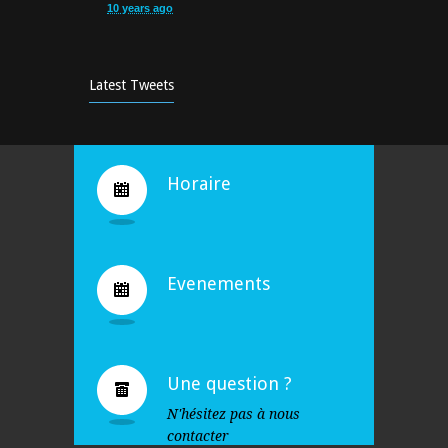
10 years ago
Cours d’aquagym: petit rappel…
5252
9 years ago
Latest Tweets
Bravo !
4930
10 years ago
Horaire
Evenements
Une question ?
N'hésitez pas à nous
contacter