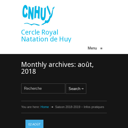
Cercle Royal
Natation de Huy
Menu
≡
Monthly archives: août,
2018
You are here:
Home
Saison 2018-2019 – Infos pratiques
02
AOûT