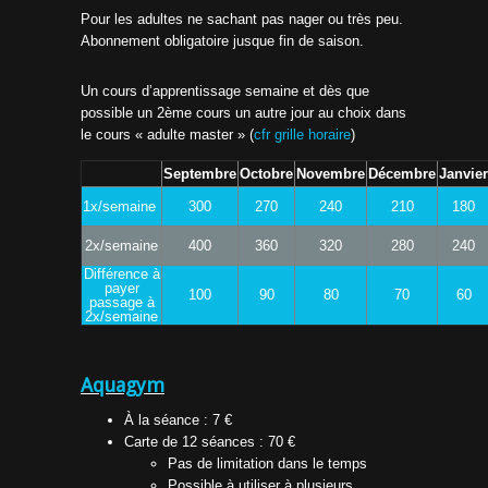
Pour les adultes ne sachant pas nager ou très peu.
Abonnement obligatoire jusque fin de saison.
Un cours d’apprentissage semaine et dès que
possible un 2ème cours un autre jour au choix dans
le cours « adulte master » (
cfr grille horaire
)
Septembre
Octobre
Novembre
Décembre
Janvier
1x/semaine
300
270
240
210
180
2x/semaine
400
360
320
280
240
Différence à
payer
100
90
80
70
60
passage à
2x/semaine
Aquagym
À la séance : 7 €
Carte de 12 séances : 70 €
Pas de limitation dans le temps
Possible à utiliser à plusieurs