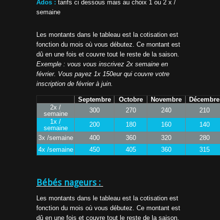
Ados :
tarifs ci dessous mais au choix 1 ou 2 x /
semaine
Les montants dans le tableau est la cotisation est
fonction du mois où vous débutez. Ce montant est
dû en une fois et couvre tout le reste de la saison.
Exemple : vous vous inscrivez 2x semaine en
février. Vous payez 1x 150eur qui couvre votre
inscription de février à juin.
Septembre
Octobre
Novembre
Décembre
2x /
300
270
240
210
semaine
1x /
200
180
160
140
semaine
3x /semaine
400
360
320
280
4x /semaine
450
405
360
315
Bébés nageurs :
Les montants dans le tableau est la cotisation est
fonction du mois où vous débutez. Ce montant est
dû en une fois et couvre tout le reste de la saison.