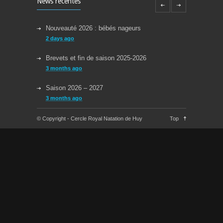
News récentes
Nouveauté 2026 : bébés nageurs
2 days ago
Brevets et fin de saison 2025-2026
3 months ago
Saison 2026 – 2027
3 months ago
Reprise des cours la semaine du 08/09/2025
© Copyright - Cercle Royal Natation de Huy
Top
11 months ago
Congés Jeudi 29/05 et Lundi 09/06
about a year ago