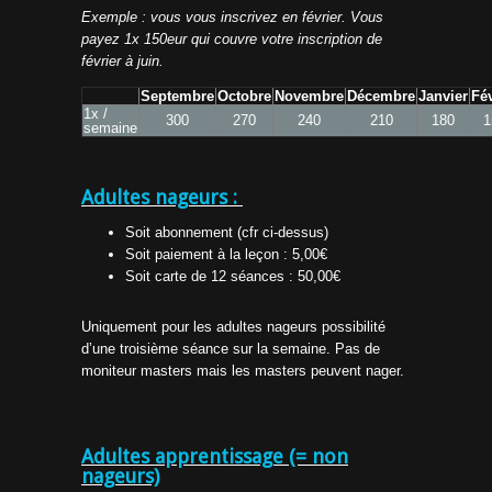
Exemple : vous vous inscrivez en février. Vous
payez 1x 150eur qui couvre votre inscription de
février à juin.
Septembre
Octobre
Novembre
Décembre
Janvier
Fév
1x /
300
270
240
210
180
1
semaine
Adultes nageurs :
Soit abonnement (cfr ci-dessus)
Soit paiement à la leçon : 5,00€
Soit carte de 12 séances : 50,00€
Uniquement pour les adultes nageurs possibilité
d’une troisième séance sur la semaine. Pas de
moniteur masters mais les masters peuvent nager.
Adultes apprentissage (= non
nageurs)