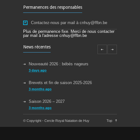
Permanences des responsables
Contactez-nous par mail à cnhuy@ffbn.be
Plus de permanence fixe. Merci de nous contacter
par mail à l'adresse cnhuy@ffbn.be
News récentes
Nouveauté 2026 : bébés nageurs
3 days ago
Brevets et fin de saison 2025-2026
3 months ago
Saison 2026 – 2027
3 months ago
Reprise des cours la semaine du 08/09/2025
© Copyright - Cercle Royal Natation de Huy
Top
11 months ago
Congés Jeudi 29/05 et Lundi 09/06