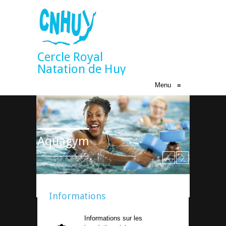
Cercle Royal
Natation de Huy
Menu
≡
Aquagym
Informations
Informations sur les