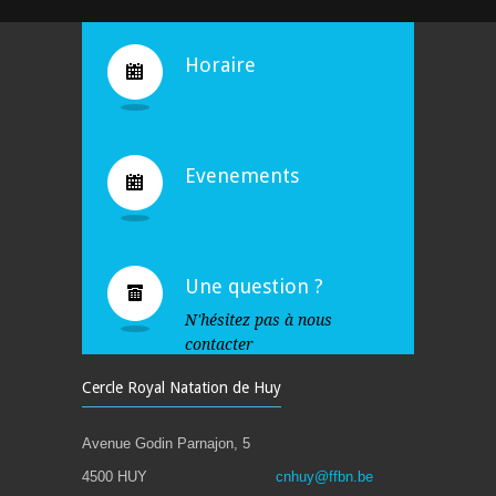
Horaire
Evenements
Une question ?
N'hésitez pas à nous
contacter
Cercle Royal Natation de Huy
Avenue Godin Parnajon, 5
4500 HUY
cnhuy@ffbn.be