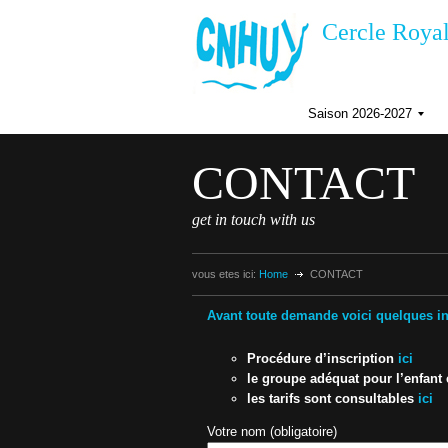
Cercle Royal
Saison 2026-2027
I
n
CONTACT
s
c
r
get in touch with us
i
p
t
i
vous etes ici:
Home
CONTACT
i
o
n
Avant toute demande voici quelques in
s
a
I
i
Procédure d’inscription
ici
s
f
o
le groupe adéquat pour l’enfant 
n
les tarifs sont consultables
ici
2
0
Votre nom (obligatoire)
i
2