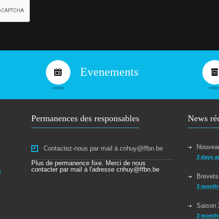
s
C
h
a
l
l
e
n
g
Evenements
e
n
o
n
l
i
Permanences des responsables
News ré
c
e
n
c
Nouveau
Contactez-nous par mail à cnhuy@ffbn.be
i
é
3 days a
Plus de permanence fixe. Merci de nous
2
contacter par mail à l'adresse cnhuy@ffbn.be
0
e
Brevets
2
5
3 month
-
2
Saison 
0
3 month
2