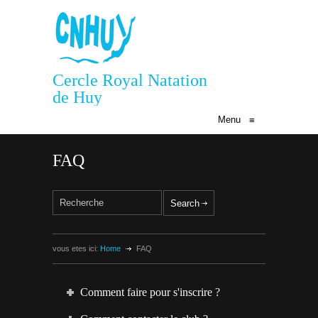
Cercle Royal Natation
de Huy
Menu
≡
FAQ
vous etes ici:
Home
FAQ
Comment faire pour s'inscrire ?