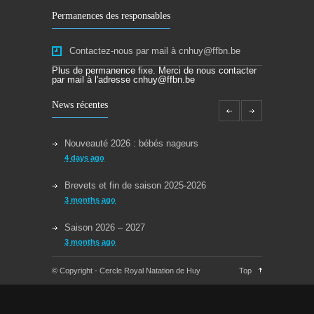
Permanences des responsables
Contactez-nous par mail à cnhuy@ffbn.be
Plus de permanence fixe. Merci de nous contacter
par mail à l'adresse cnhuy@ffbn.be
News récentes
Nouveauté 2026 : bébés nageurs
4 days ago
Brevets et fin de saison 2025-2026
3 months ago
Saison 2026 – 2027
3 months ago
Reprise des cours la semaine du 08/09/2025
© Copyright - Cercle Royal Natation de Huy
Top
11 months ago
Congés Jeudi 29/05 et Lundi 09/06