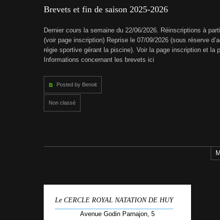
Brevets et fin de saison 2025-2026
Dernier cours la semaine du 22/06/2026. Réinscriptions à part
(voir page inscription) Reprise le 07/09/2026 (sous réserve d’
régie sportive gérant la piscine). Voir la page inscription et l
Informations concernant les brevets ici
Posted by Benoit
Non classé
M
Le CERCLE ROYAL NATATION DE HUY
Avenue Godin Parnajon, 5