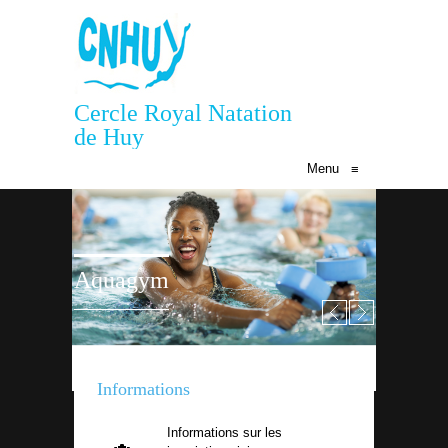
Cercle Royal Natation
de Huy
Menu
≡
Aquagym
Informations
Informations sur les