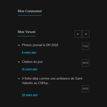
Most Commented
Most Viewed
Photos journal la DH 2018
7422
8 years ago
Citation du jour
6819
11 years ago
Il flotte déjà comme une ambiance de Saint-
Valentin au CNHuy…
5695
10 years ago
Cours d’aquagym: petit rappel…
5252