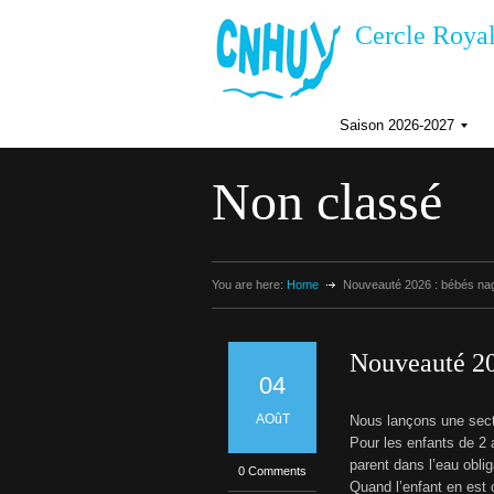
Cercle Royal
Saison 2026-2027
I
n
Non classé
s
c
r
i
p
t
You are here:
Home
Nouveauté 2026 : bébés na
i
i
o
n
s
Nouveauté 20
a
I
04
i
s
f
o
AOûT
Nous lançons une sect
n
Pour les enfants de 2
2
parent dans l’eau oblig
0
0 Comments
i
2
Quand l’enfant en est c