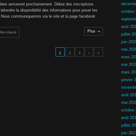
s
décembr
llées arriveront prochainement. Début des inscriptions
C
attendre la disponibilité des informations pour poser les
octobre
h
. Nous communiquerons via le site et la page facebook
a
septemb
l
août 20
l
Plus
e
Non classé
juillet 2
n
g
juin 202
e
mai 202
n
1
2
3
›
»
o
mars 20
n
mai 201
l
i
mars 20
c
e
janvier 
n
novembr
c
i
août 20
é
2
mai 201
0
octobre
2
5
août 20
-
2
juillet 2
0
juin 201
2