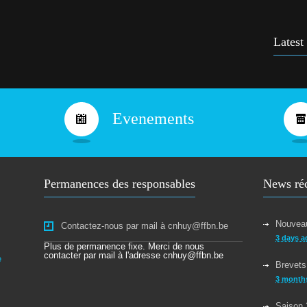
Cours
9 yea
Latest
Bravo
10 ye
Evenements
Permanences des responsables
News ré
Nouveau
Contactez-nous par mail à cnhuy@ffbn.be
3 days a
Plus de permanence fixe. Merci de nous
contacter par mail à l'adresse cnhuy@ffbn.be
e
Brevets
3 month
Saison 