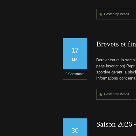
6
t
–
2
Posted by Benoit
i
0
2
t
7
T
a
Brevets et fi
r
i
17
f
s
MAI
Dernier cours la semai
s
page inscription) Repr
a
i
sportive gérant la pisc
0 Comments
s
Informations concernan
o
n
2
0
Posted by Benoit
2
6
-
2
0
2
Saison 2026 
7
30