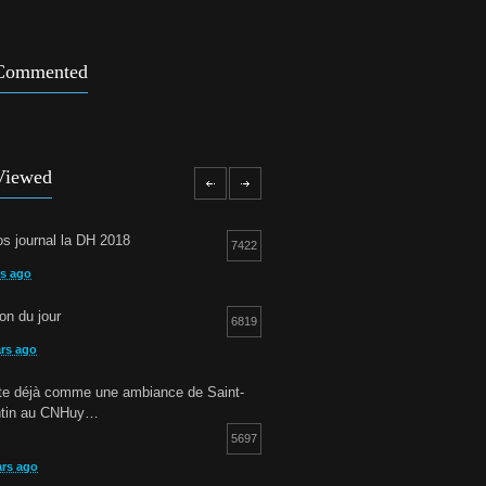
Commented
Viewed
s journal la DH 2018
7422
rs ago
ion du jour
6819
ars ago
otte déjà comme une ambiance de Saint-
ntin au CNHuy…
5697
ars ago