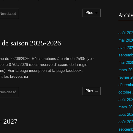
s
r
i
r
e
Plus
Non classé
Archiv
u
c
r
d
L
u
N
août 20
C
L
N
mai 202
n de saison 2025-2026
H
U
avril 20
Y
septemb
ne du 22/06/2026. Réinscriptions à partir du 25/05 (voir
P
mai 202
ise le 07/09/2026 (sous réserve d’accord de la régie
a
s
mars 20
ine). Voir la page inscription et la page facebook.
s
t les brevets ici
février 
a
g
décembr
e
Plus
octobre
d
Non classé
e
août 20
s
b
mars 20
r
août 20
e
v
– 2027
août 20
e
t
septemb