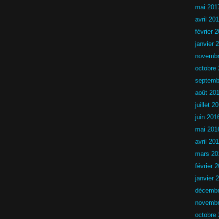
6
mai 201
avril 20
février 
janvier 
novembr
octobre
septemb
août 20
juillet 2
juin 201
mai 201
avril 20
mars 20
février 
janvier 
décembr
novembr
octobre