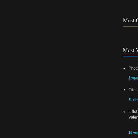
Most 
Most 
Photo
8 yea
Citat
11 ye
Il fl
Vale
10 ye