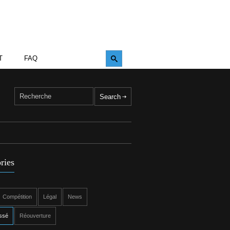
T
FAQ
ries
Compétition
Légal
News
ssé
Réouverture