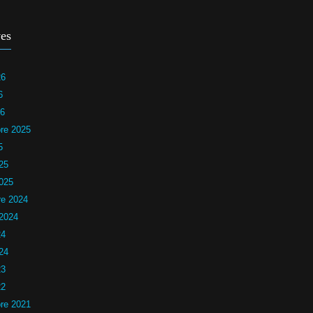
es
26
6
26
re 2025
5
25
2025
e 2024
 2024
24
24
23
22
re 2021