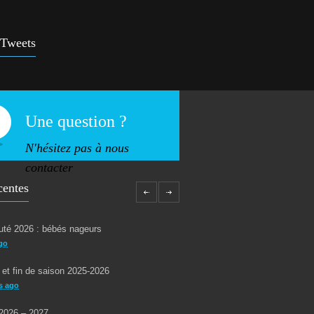
 d’aquagym: petit rappel…
5253
rs ago
 Tweets
 !
4932
ars ago
Une question ?
N'hésitez pas à nous
contacter
centes
té 2026 : bébés nageurs
go
 et fin de saison 2025-2026
s ago
2026 – 2027