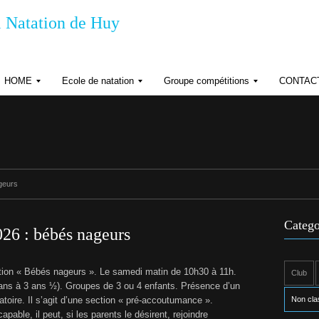
 Natation de Huy
HOME
Ecole de natation
Groupe compétitions
CONTAC
R
R
R
G
è
è
P
g
g
D
l
l
e
e
H
m
m
o
e
e
r
n
n
geurs
a
t
t
d
s
r
’
Catego
e
o
26 : bébés nageurs
r
d
n
r
e
ion « Bébés nageurs ». Le samedi matin de 10h30 à 11h.
Club
o
i
 ans à 3 ans ½). Groupes de 3 ou 4 enfants. Présence d’un
s
n
d
atoire. Il s’agit d’une section « pré-accoutumance ».
Non cla
t
é
apable, il peut, si les parents le désirent, rejoindre