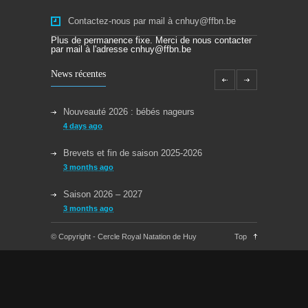
Contactez-nous par mail à cnhuy@ffbn.be
Plus de permanence fixe. Merci de nous contacter
par mail à l'adresse cnhuy@ffbn.be
News récentes
Nouveauté 2026 : bébés nageurs
4 days ago
Brevets et fin de saison 2025-2026
3 months ago
Saison 2026 – 2027
3 months ago
Reprise des cours la semaine du 08/09/2025
© Copyright - Cercle Royal Natation de Huy
Top
11 months ago
Congés Jeudi 29/05 et Lundi 09/06
about a year ago