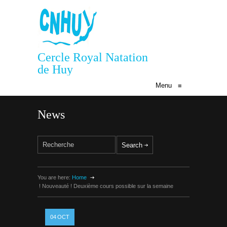
Cercle Royal Natation
de Huy
Menu
≡
News
You are here:
Home
! Nouveauté ! Deuxième cours possible sur la semaine
04
OCT