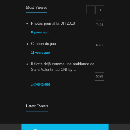
Most Viewed
Photos journal la DH 2018
7424
8 years ago
Citation du jour
6821
11 years ago
Il flotte déjà comme une ambiance de
Saint-Valentin au CNHuy…
5698
10 years ago
Cours d’aquagym: petit rappel…
5256
9 years ago
Latest Tweets
Bravo !
4934
10 years ago