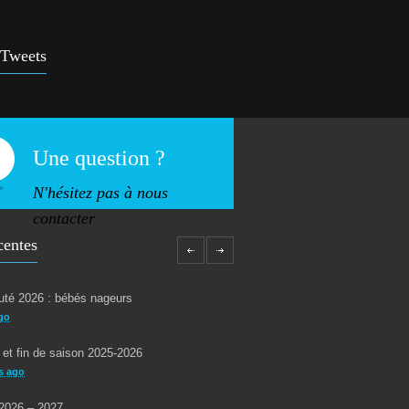
 d’aquagym: petit rappel…
5253
rs ago
 Tweets
 !
4931
ars ago
Une question ?
N'hésitez pas à nous
contacter
centes
té 2026 : bébés nageurs
go
 et fin de saison 2025-2026
s ago
2026 – 2027