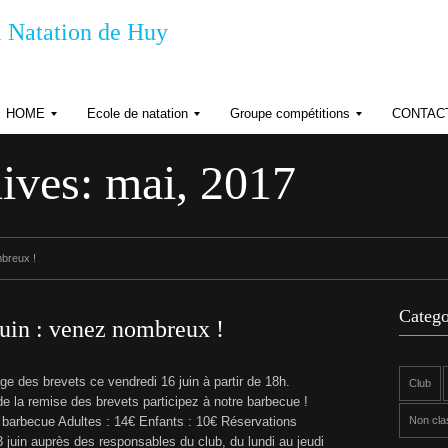
 Natation de Huy
HOME
Ecole de natation
Groupe compétitions
CONTAC
R
R
R
G
è
è
ives: mai, 2017
P
g
g
D
l
l
e
e
H
m
m
o
e
e
r
n
n
mbreux !
a
t
t
d
s
r
’
Catego
e
o
juin : venez nombreux !
r
d
n
r
e
ge des brevets ce vendredi 16 juin à partir de 18h.
Club
o
i
de la remise des brevets participez à notre barbecue !
s
n
d
e barbecue Adultes : 14€ Enfants : 10€ Réservations
Non cla
t
é
3 juin auprès des responsables du club, du lundi au jeudi