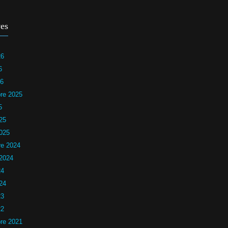
es
26
6
26
re 2025
5
25
2025
e 2024
 2024
24
24
23
22
re 2021