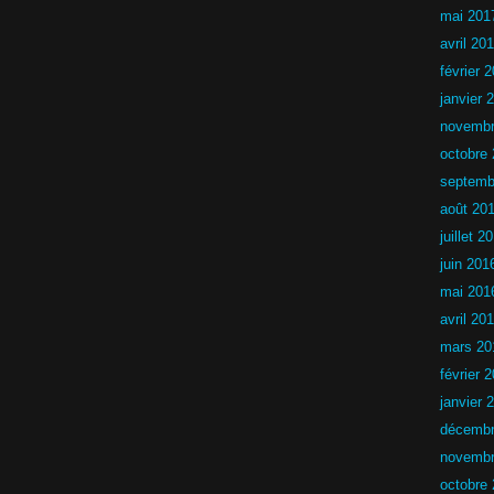
6
mai 201
avril 20
février 
janvier 
novembr
octobre
septemb
août 20
juillet 2
juin 201
mai 201
avril 20
mars 20
février 
janvier 
décembr
novembr
octobre