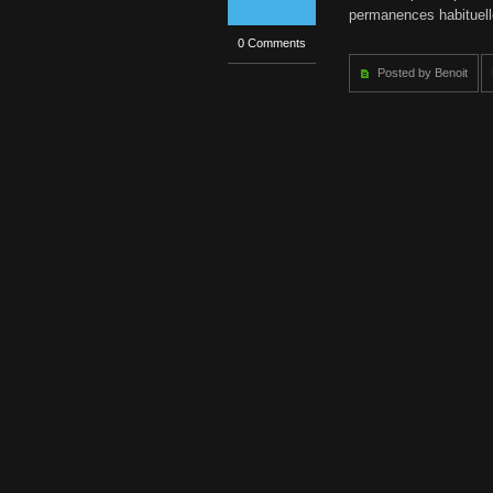
permanences habituelle
0 Comments
Posted by Benoit