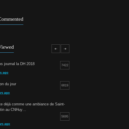
Commented
Viewed
s journal la DH 2018
7422
rs ago
ion du jour
6819
ars ago
otte déjà comme une ambiance de Saint-
ntin au CNHuy…
5695
ars ago