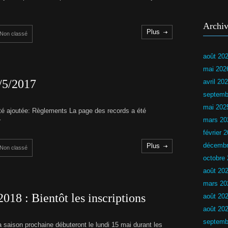
s
r
i
r
e
Archiv
u
Plus
c
Non classé
r
d
L
u
N
août 20
C
L
N
mai 202
H
6/5/2017
U
avril 20
Y
septemb
P
mai 202
té ajoutée: Règlements La page des records a été
a
s
mars 20
r
s
février 
a
g
décembr
Plus
Non classé
e
octobre
d
e
août 20
s
b
mars 20
r
018 : Bientôt les inscriptions
août 20
e
v
août 20
e
t
septemb
la saison prochaine débuteront le lundi 15 mai durant les