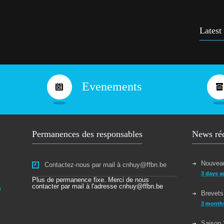
Cours
9 yea
Latest
Bravo
10 ye
Evenements
Permanences des responsables
News ré
Nouveau
Contactez-nous par mail à cnhuy@ffbn.be
3 days a
Plus de permanence fixe. Merci de nous
contacter par mail à l'adresse cnhuy@ffbn.be
e
Brevets
3 month
Saison 