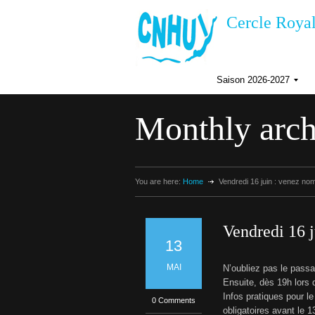
Cercle Royal
Saison 2026-2027
I
n
Monthly arch
s
c
r
i
p
t
You are here:
Home
Vendredi 16 juin : venez no
i
i
o
n
s
Vendredi 16 
a
I
13
i
s
f
o
MAI
N’oubliez pas le passa
n
Ensuite, dès 19h lors 
2
Infos pratiques pour l
0
0 Comments
i
2
obligatoires avant le 1