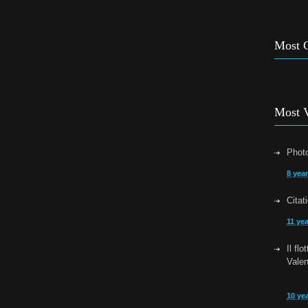
Most 
Most 
Photo
8 yea
Citat
11 ye
Il fl
Vale
10 ye