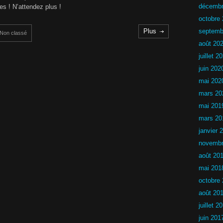
s
décembr
s ! N’attendez plus !
C
octobre
h
a
Plus
septemb
Non classé
l
août 20
l
e
juillet 2
n
g
juin 202
e
mai 202
n
o
mars 20
n
mai 201
l
i
mars 20
c
e
janvier 
n
novembr
c
i
août 20
é
2
mai 201
0
octobre
2
5
août 20
-
2
juillet 2
0
juin 201
2