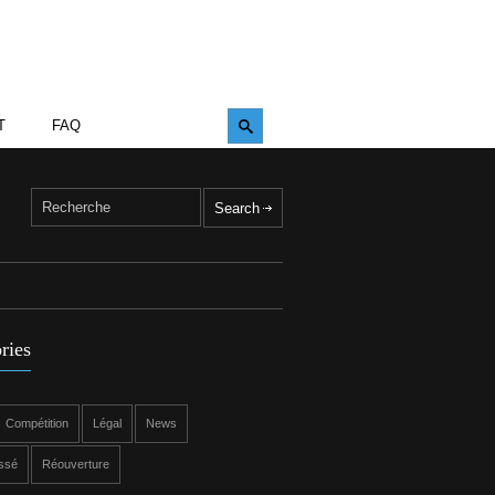
T
FAQ
ries
Compétition
Légal
News
ssé
Réouverture