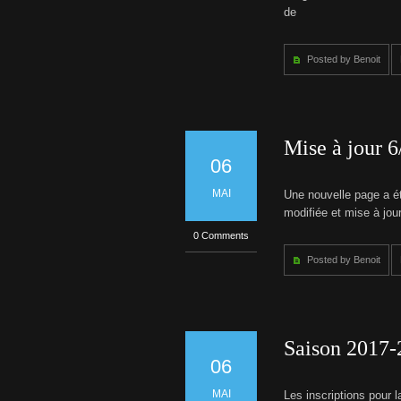
6
de
t
–
2
i
0
Posted by Benoit
2
t
7
T
a
r
i
Mise à jour 
f
06
s
s
MAI
Une nouvelle page a é
a
i
modifiée et mise à jou
s
0 Comments
o
n
Posted by Benoit
2
0
2
6
-
2
Saison 2017-2
0
2
06
7
MAI
Les inscriptions pour 