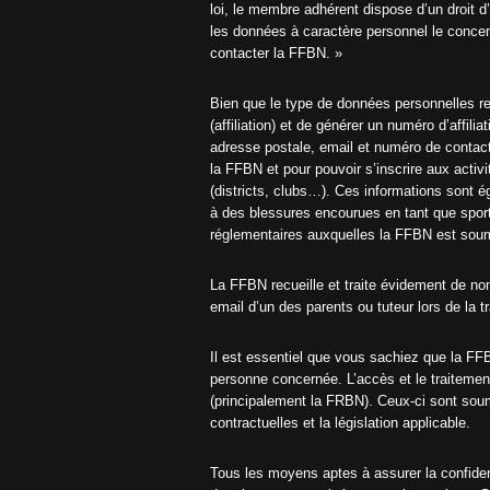
loi, le membre adhérent dispose d’un droit d’
les données à caractère personnel le concern
contacter la FFBN. »
Bien que le type de données personnelles rec
(affiliation) et de générer un numéro d’affi
adresse postale, email et numéro de contact.
la FFBN et pour pouvoir s’inscrire aux acti
(districts, clubs…). Ces informations sont é
à des blessures encourues en tant que sporti
réglementaires auxquelles la FFBN est sou
La FFBN recueille et traite évidement de n
email d’un des parents ou tuteur lors de la
Il est essentiel que vous sachiez que la FF
personne concernée. L’accès et le traitemen
(principalement la FRBN). Ceux-ci sont soum
contractuelles et la législation applicable.
Tous les moyens aptes à assurer la confide