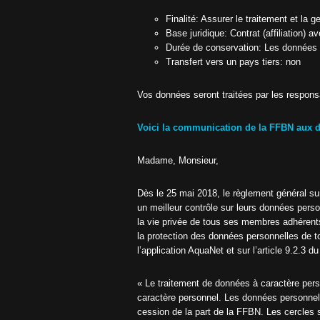
6
t
–
Finalité: Assurer le traitement et la 
2
Base juridique: Contrat (affiliation)
i
0
Durée de conservation: Les données 
2
t
7
Transfert vers un pays tiers: non
T
a
Vos données seront traitées par les respon
r
i
f
Voici la communication de la FFBN aux di
s
s
a
Madame, Monsieur,
i
s
o
Dès le 25 mai 2018, le règlement général su
n
un meilleur contrôle sur leurs données pers
2
la vie privée de tous ses membres adhérents
0
2
la protection des données personnelles de t
6
l’application AquaNet et sur l’article 9.2.3 d
-
2
0
« Le traitement de données à caractère pers
2
caractère personnel. Les données personnelle
7
cession de la part de la FFBN. Les cercles 