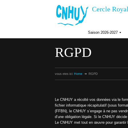
Cercle Royal
Saison 2026-2027
I
n
RGPD
s
c
r
i
p
t
vous etes ici:
Home
RGPD
i
i
o
n
s
a
I
i
Le CNHUY a récolté vos données via le formul
s
fichier informatique récapitulatif (sous fo
f
o
(FFBN), le CNHUY s’engage à ne pas vendre,
n
2
d’une obligation légale. Si le CNHUY décide d
0
Le CNHUY met tout en œuvre pour garantir l
i
2