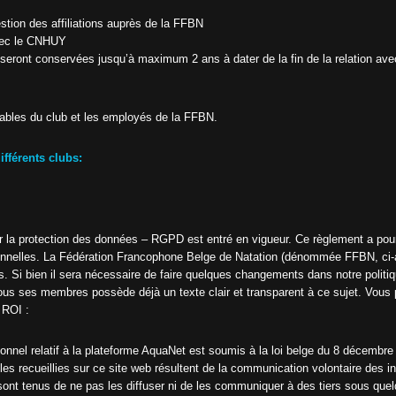
s
r
i
gestion des affiliations auprès de la FFBN
r
e
 avec le CNHUY
u
c
seront conservées jusqu’à maximum 2 ans à dater de la fin de la relation a
r
d
L
u
N
C
L
N
sables du club et les employés de la FFBN.
H
U
Y
fférents clubs:
P
a
s
s
a
r la protection des données – RGPD est entré en vigueur. Ce règlement a pou
g
onnelles. La Fédération Francophone Belge de Natation (dénommée FFBN, ci-ap
e
. Si bien il sera nécessaire de faire quelques changements dans notre politiq
d
e
ous ses membres possède déjà un texte clair et transparent à ce sujet. Vous p
s
u ROI :
b
r
e
onnel relatif à la plateforme AquaNet est soumis à la loi belge du 8 décembre
v
s recueillies sur ce site web résultent de la communication volontaire des inf
e
t
sont tenus de ne pas les diffuser ni de les communiquer à des tiers sous que