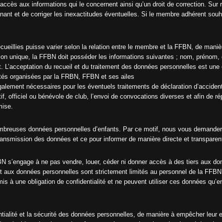
s
accès aux informations qui le concernent ainsi qu’un droit de correction. Sur r
ant et de corriger les inexactitudes éventuelles. Si le membre adhérent souhai
C
h
a
l
l
ueillies puisse varier selon la relation entre le membre et la FFBN, de manièr
e
liation unique, la FFBN doit posséder les informations suivantes ; nom, prénom,
n
 L’acceptation du recueil et du traitement des données personnelles est une co
g
e
vités organisées par la FRBN, FFBN et ses ailes
n
galement nécessaires pour les éventuels traitements de déclaration d’accident
o
f, officiel ou bénévole de club, l’envoi de convocations diverses et afin de r
n
l
mise.
i
c
e
ombreuses données personnelles d’enfants. Par ce motif, nous vous demander
n
 transmission des données et ce pour informer de manière directe et transpare
c
i
é
BN s’engage à ne pas vendre, louer, céder ni donner accès à des tiers aux d
2
t aux données personnelles sont strictement limités au personnel de la FFBN 
0
2
is à une obligation de confidentialité et ne peuvent utiliser ces données qu’
5
-
2
0
ntialité et la sécurité des données personnelles, de manière à empêcher le
2