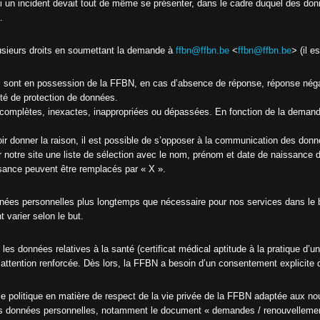
Si un incident devait tout de même se présenter, dans le cadre duquel des d
6
.
sieurs droits en soumettant la demande à
ffbn@ffbn.be
<
ffbn@ffbn.be
> (il e
i sont en possession de la FFBN, en cas d’absence de réponse, réponse néga
rité de protection de données.
omplètes, inexactes, inappropriées ou dépassées. En fonction de la demande, 
voir donner la raison, il est possible de s’opposer à la communication des do
r notre site une liste de sélection avec le nom, prénom et date de naissanc
ance peuvent être remplacés par « X ».
ées personnelles plus longtemps que nécessaire pour nos services dans le bu
 varier selon le but.
s données relatives à la santé (certificat médical aptitude à la pratique d’u
ttention renforcée. Dès lors, la FFBN a besoin d’un consentement explicite 
le politique en matière de respect de la vie privée de la FFBN adaptée aux 
s données personnelles, notamment le document « demandes / renouvellement