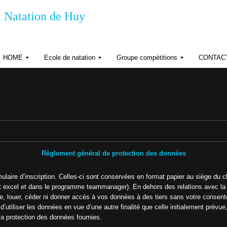
 Natation de Huy
HOME
Ecole de natation
Groupe compétitions
CONTAC
R
R
R
G
è
è
P
g
g
D
l
l
e
e
H
m
m
o
e
e
r
n
n
a
t
t
d
s
r
’
Règlement général de protection des données
e
o
r
d
aire d’inscription. Celles-ci sont conservées en format papier au siège du cl
n
r
rmat excel et dans le programme teammanager). En dehors des relations avec la
e
o
 louer, céder ni donner accès à vos données à des tiers sans votre consente
i
s
n
’utiliser les données en vue d’une autre finalité que celle initialement prévue
d
t
a protection des données fournies.
é