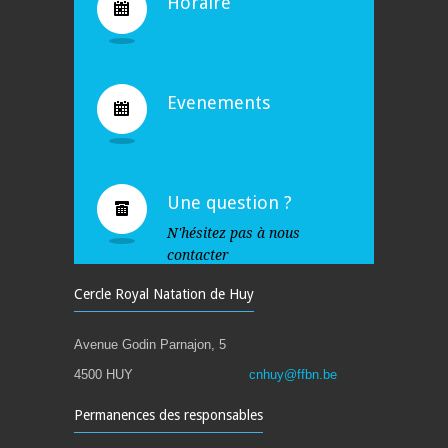
Horaire
Evenements
Une question ?
N'hésitez pas à nous
contacter
Cercle Royal Natation de Huy
Avenue Godin Parnajon, 5
4500 HUY
cnhuy@ffbn.be
Permanences des responsables