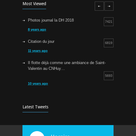
Most Viewed
Photos journal la DH 2018
7421
8 years ago
Citation du jour
6819
11 years ago
Il flotte déjà comme une ambiance de Saint-
Valentin au CNHuy…
5693
10 years ago
Cours d’aquagym: petit rappel…
5252
9 years ago
Latest Tweets
Bravo !
4930
10 years ago