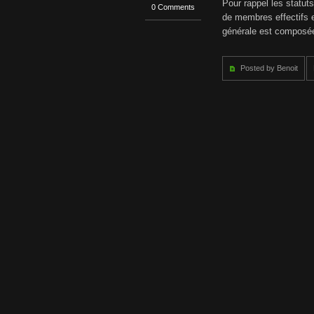
Pour rappel les statut
0
0 Comments
i
2
de membres effectifs e
6
générale est composé
t
–
2
i
0
Posted by Benoit
2
t
7
T
a
r
i
f
s
s
a
i
s
o
n
2
0
2
6
-
2
0
2