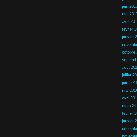
0
juin 201
2
6
mai 201
avril 20
février 
janvier 
novembr
octobre
septemb
août 20
juillet 2
juin 201
mai 201
avril 20
mars 20
février 
janvier 
décembr
novembr