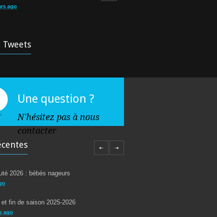
ars ago
 d’aquagym: petit rappel…
5253
rs ago
t Tweets
 !
4930
ars ago
Une question ?
N'hésitez pas à nous
contacter
écentes
té 2026 : bébés nageurs
go
 et fin de saison 2025-2026
s ago