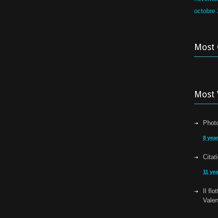
octobre
Most
Most 
Photo
8 yea
Citat
11 ye
Il fl
Vale