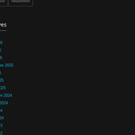
ssé
Réouverture
ves
26
6
26
re 2025
5
25
2025
e 2024
 2024
24
24
23
22