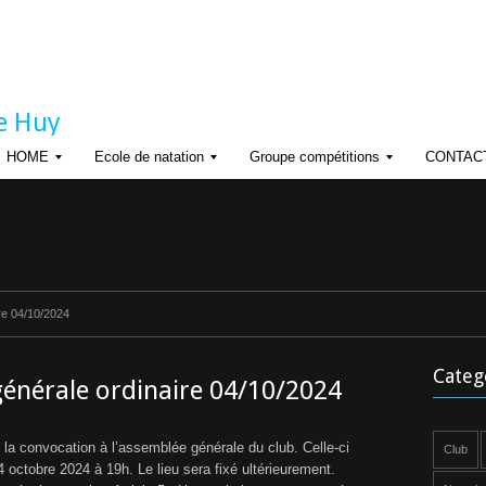
de Huy
HOME
Ecole de natation
Groupe compétitions
CONTAC
R
R
R
G
è
è
P
g
g
D
l
l
e
e
H
m
m
o
e
e
r
n
n
re 04/10/2024
a
t
t
d
s
r
’
Categ
e
o
énérale ordinaire 04/10/2024
r
d
n
r
e
nt la convocation à l’assemblée générale du club. Celle-ci
Club
o
i
 4 octobre 2024 à 19h. Le lieu sera fixé ultérieurement.
s
n