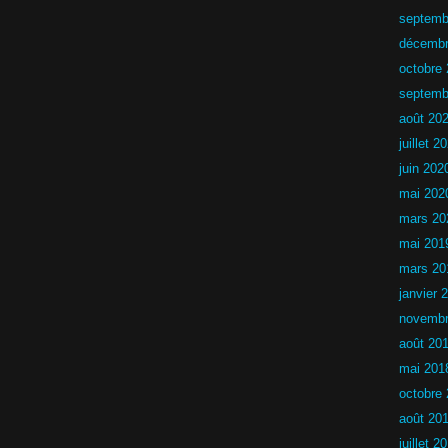
e
t
septemb
s
décembr
C
octobre
h
a
septemb
l
août 20
l
e
juillet 2
n
g
juin 202
e
mai 202
n
o
mars 20
n
mai 201
l
i
mars 20
c
e
janvier 
n
novembr
c
i
août 20
é
2
mai 201
0
octobre
2
5
août 20
-
2
juillet 2