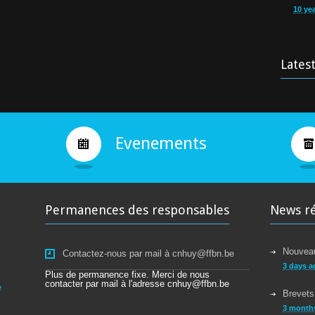
10 ye
Cours
9 yea
Lates
Bravo
10 ye
Evenements
Permanences des responsables
News r
Nouveau
Contactez-nous par mail à cnhuy@ffbn.be
3 days a
Plus de permanence fixe. Merci de nous
contacter par mail à l'adresse cnhuy@ffbn.be
e
Brevets
3 month