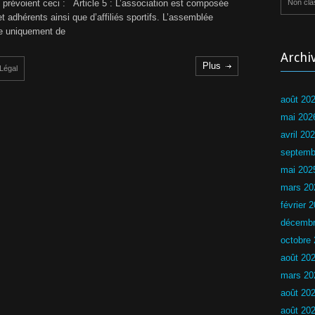
d
s prévoient ceci : Article 5 : L’association est composée
Non cla
t
é
t adhérents ainsi que d’affiliés sportifs. L’assemblée
s
r
e uniquement de
i
r
e
Archi
u
Plus
c
Légal
r
d
L
u
N
août 20
C
L
N
mai 202
H
U
avril 20
Y
septemb
P
mai 202
a
s
mars 20
s
février 
a
g
décembr
e
octobre
d
e
août 20
s
b
mars 20
r
août 20
e
v
août 20