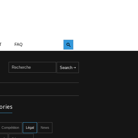
T
FAQ
ories
Compétition
Légal
News