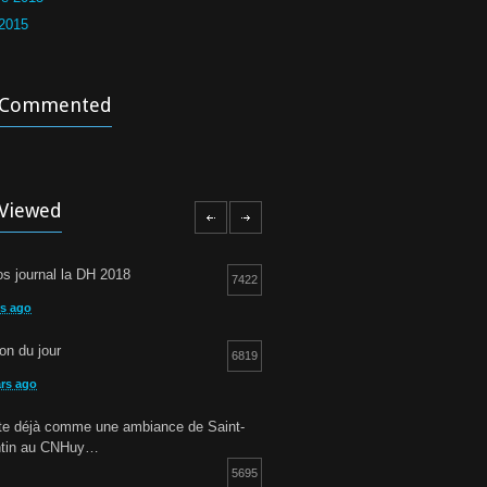
 2015
 Commented
Viewed
s journal la DH 2018
7422
rs ago
ion du jour
6819
ars ago
otte déjà comme une ambiance de Saint-
ntin au CNHuy…
5695