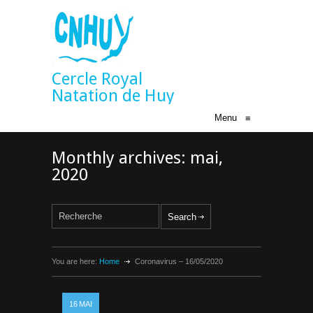
Cercle Royal
Natation de Huy
Menu
≡
Monthly archives: mai,
2020
You are here:
Home
Coronavirus – 16/05/2020
16
MAI