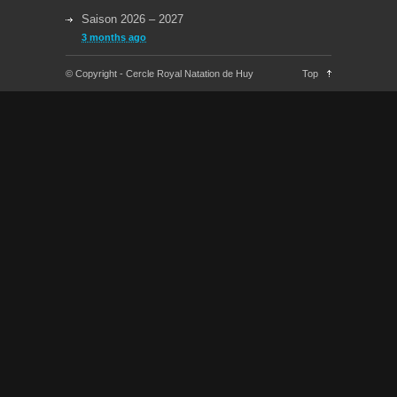
Saison 2026 – 2027
3 months ago
Reprise des cours la semaine du 08/09/2025
© Copyright - Cercle Royal Natation de Huy
Top
11 months ago
Congés Jeudi 29/05 et Lundi 09/06
about a year ago