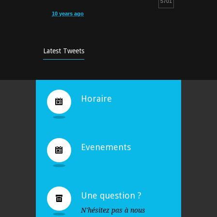
5701
10 years ago
Cours d’aquagym: petit rappel…
5257
9 years ago
Latest Tweets
Bravo !
4935
10 years ago
Horaire
Evenements
Une question ?
N'hésitez pas à nous