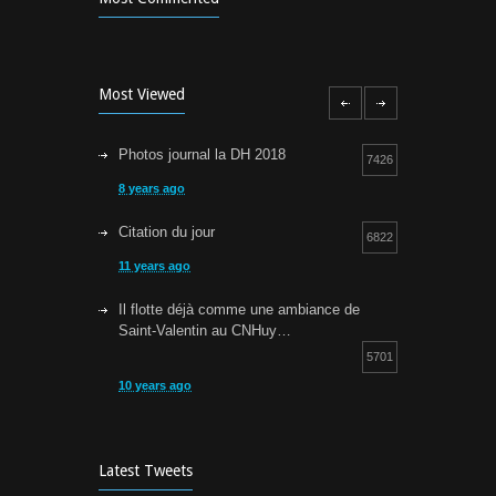
Most Viewed
Photos journal la DH 2018
7426
8 years ago
Citation du jour
6822
11 years ago
Il flotte déjà comme une ambiance de
Saint-Valentin au CNHuy…
5701
10 years ago
Cours d’aquagym: petit rappel…
5257
9 years ago
Latest Tweets