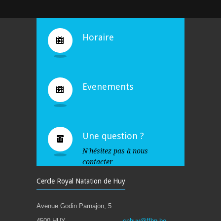
Bravo !
4935
10 years ago
Horaire
Evenements
Une question ?
N'hésitez pas à nous
contacter
Cercle Royal Natation de Huy
Avenue Godin Parnajon, 5
4500 HUY
cnhuy@ffbn.be