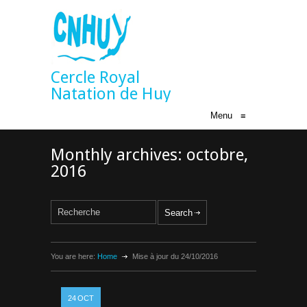
Cercle Royal
Natation de Huy
Menu
≡
Monthly archives: octobre,
2016
You are here:
Home
Mise à jour du 24/10/2016
24
OCT