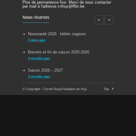
Plus de permanence fixe. Merci de nous contacter
par mail à l'adresse cnhuy@ffbn.be
News récentes
Nouveauté 2026 : bébés nageurs
3 days ago
Brevets et fin de saison 2025-2026
3 months ago
Saison 2026 – 2027
3 months ago
Reprise des cours la semaine du 08/09/2025
© Copyright - Cercle Royal Natation de Huy
Top
11 months ago
Congés Jeudi 29/05 et Lundi 09/06
about a year ago