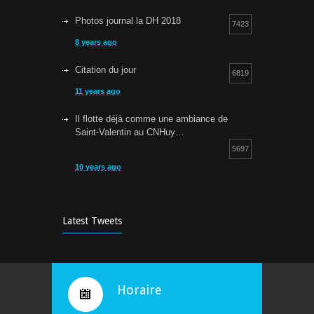
Photos journal la DH 2018
7423
8 years ago
Citation du jour
6819
11 years ago
Il flotte déjà comme une ambiance de
Saint-Valentin au CNHuy…
5697
10 years ago
Cours d’aquagym: petit rappel…
5254
9 years ago
Latest Tweets
Bravo !
4932
10 years ago
Horaire