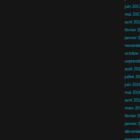
0
juin 201
2
6
mai 201
avril 20
février 
janvier 
novembr
octobre
septemb
août 20
juillet 2
juin 201
mai 201
avril 20
mars 20
février 
janvier 
décembr
novembr