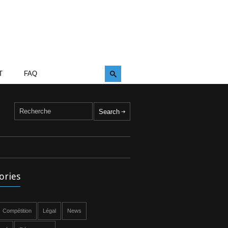
T
FAQ
ories
Compétition
Légal
News