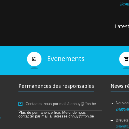
10 ye
Cours
9 yea
Lates
Bravo
10 ye
Evenements
Permanences des responsables
News r
Nouveau
Contactez-nous par mail à cnhuy@ffbn.be
2 days a
Plus de permanence fixe. Merci de nous
contacter par mail à l'adresse cnhuy@ffbn.be
e
Brevets
3 month