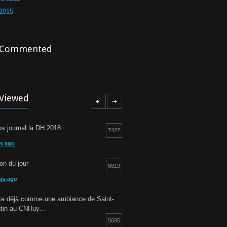
 2015
 Commented
Viewed
s journal la DH 2018
7422
rs ago
ion du jour
6819
ars ago
otte déjà comme une ambiance de Saint-
ntin au CNHuy…
5695