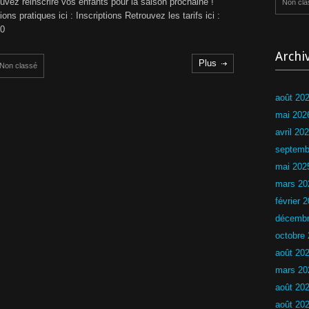
d
vez réinscrire vos enfants pour la saison prochaine !
Non cla
t
é
ons pratiques ici : Inscriptions Retrouvez les tarifs ici :
s
r
20
i
r
e
Archi
u
Plus
c
Non classé
r
d
L
u
N
août 20
C
L
N
mai 202
H
U
avril 20
Y
septemb
P
mai 202
a
s
mars 20
s
février 
a
g
décembr
e
octobre
d
e
août 20
s
b
mars 20
r
août 20
e
v
août 20