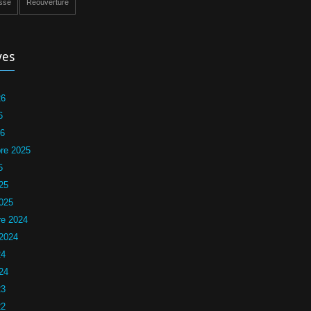
ssé
Réouverture
ves
26
6
26
re 2025
5
25
2025
e 2024
 2024
24
24
23
22