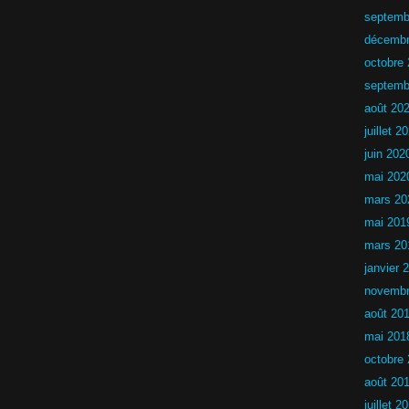
e
t
septemb
s
décembr
C
octobre
h
a
septemb
l
août 20
l
e
juillet 2
n
g
juin 202
e
mai 202
n
o
mars 20
n
mai 201
l
i
mars 20
c
e
janvier 
n
novembr
c
i
août 20
é
2
mai 201
0
octobre
2
5
août 20
-
2
juillet 2