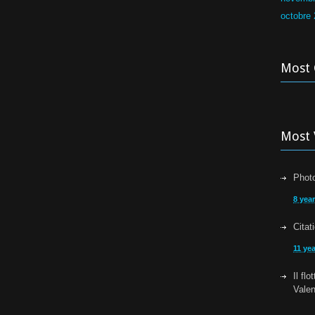
octobre
Most
Most 
Photo
8 yea
Citat
11 ye
Il fl
Vale