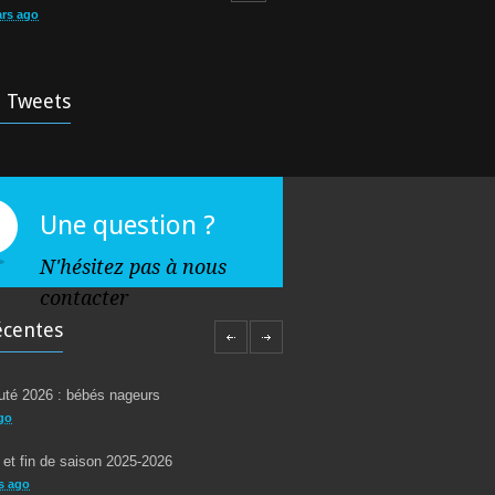
ars ago
 d’aquagym: petit rappel…
5252
rs ago
t Tweets
 !
4930
ars ago
Une question ?
N'hésitez pas à nous
contacter
écentes
té 2026 : bébés nageurs
go
 et fin de saison 2025-2026
s ago