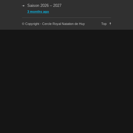
Saison 2026 – 2027
3 months ago
Reprise des cours la semaine du 08/09/2025
© Copyright - Cercle Royal Natation de Huy
Top
11 months ago
Congés Jeudi 29/05 et Lundi 09/06
about a year ago