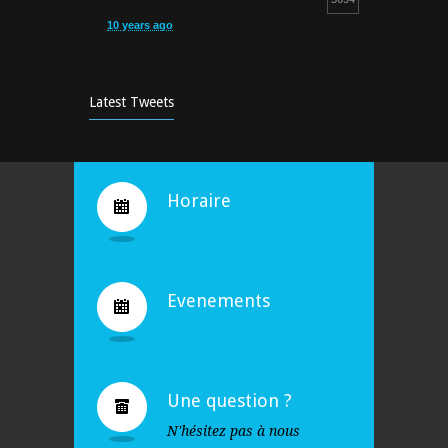
10 years ago
Cours d’aquagym: petit rappel…
5252
9 years ago
Latest Tweets
Bravo !
4930
10 years ago
Horaire
Evenements
Une question ?
N'hésitez pas à nous