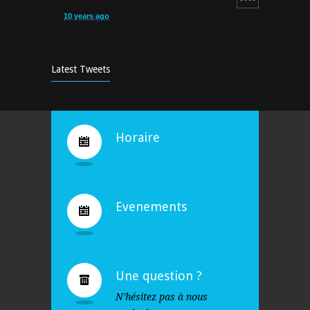
10 years ago
Cours d’aquagym: petit rappel…
5253
9 years ago
Latest Tweets
Bravo !
4932
10 years ago
Horaire
Evenements
Une question ?
N'hésitez pas à nous