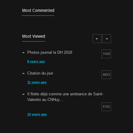
Most Commented
Most Viewed
Photos journal la DH 2018
7429
8 years ago
Citation du jour
6823
11 years ago
Il flotte déjà comme une ambiance de Saint-
Valentin au CNHuy…
5702
10 years ago
Cours d’aquagym: petit rappel…
5257