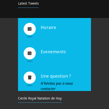
9 years ago
Latest Tweets
Bravo !
4936
10 years ago
Horaire
Evenements
Une question ?
N'hésitez pas à nous
contacter
Cercle Royal Natation de Huy