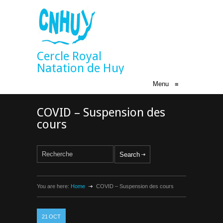
Cercle Royal
Natation de Huy
Menu
≡
COVID – Suspension des
cours
You are here:
Home
COVID – Suspension des cours
21
OCT