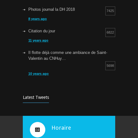
Photos journal la DH 2018
7425
8 years ago
Citation du jour
6822
11 years ago
Il flotte déjà comme une ambiance de Saint-
Valentin au CNHuy…
5698
10 years ago
Cours d’aquagym: petit rappel…
5257
9 years ago
Latest Tweets
Bravo !
4935
10 years ago
Horaire