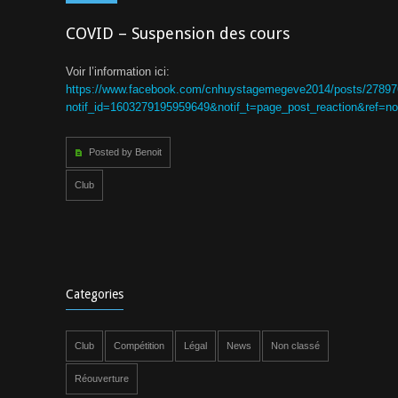
COVID – Suspension des cours
Voir l’information ici:
https://www.facebook.com/cnhuystagemegeve2014/posts/2789
notif_id=1603279195959649&notif_t=page_post_reaction&ref=not
Posted by Benoit
Club
Categories
Club
Compétition
Légal
News
Non classé
Réouverture