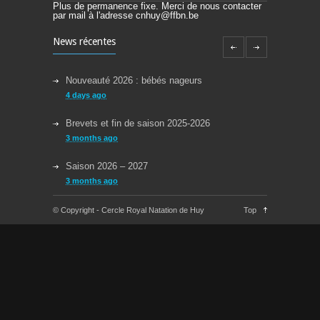
Plus de permanence fixe. Merci de nous contacter
par mail à l'adresse cnhuy@ffbn.be
News récentes
Nouveauté 2026 : bébés nageurs
4 days ago
Brevets et fin de saison 2025-2026
3 months ago
Saison 2026 – 2027
3 months ago
Reprise des cours la semaine du 08/09/2025
© Copyright - Cercle Royal Natation de Huy
Top
11 months ago
Congés Jeudi 29/05 et Lundi 09/06
about a year ago