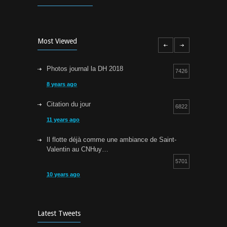
Most Viewed
Photos journal la DH 2018
7426
8 years ago
Citation du jour
6822
11 years ago
Il flotte déjà comme une ambiance de Saint-
Valentin au CNHuy…
5701
10 years ago
Cours d’aquagym: petit rappel…
5257
9 years ago
Latest Tweets