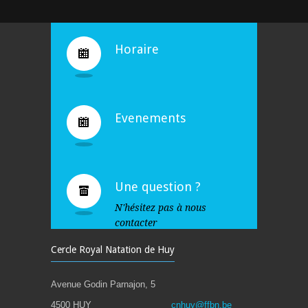
Bravo !
4936
10 years ago
Horaire
Evenements
Une question ?
N'hésitez pas à nous
contacter
Cercle Royal Natation de Huy
Avenue Godin Parnajon, 5
4500 HUY
cnhuy@ffbn.be