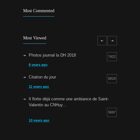
Most Commented
Most Viewed
Photos journal la DH 2018
7422
8 years ago
Citation du jour
6819
11 years ago
Il flotte déjà comme une ambiance de Saint-
Valentin au CNHuy…
5697
10 years ago
Cours d’aquagym: petit rappel…
5253