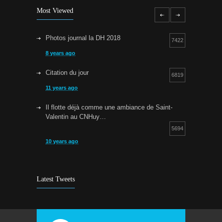
Most Viewed
Photos journal la DH 2018
7422
8 years ago
Citation du jour
6819
11 years ago
Il flotte déjà comme une ambiance de Saint-
Valentin au CNHuy…
5694
10 years ago
Cours d’aquagym: petit rappel…
5252
9 years ago
Latest Tweets
Bravo !
4930
10 years ago