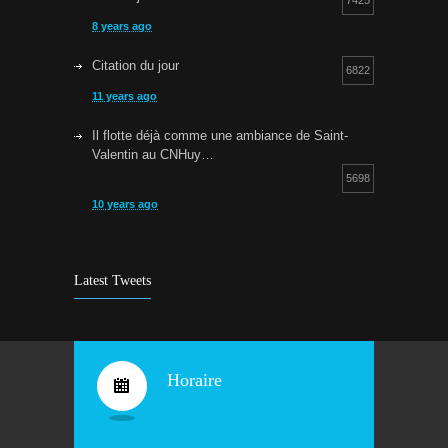
7425
8 years ago
Citation du jour
6822
11 years ago
Il flotte déjà comme une ambiance de Saint-
Valentin au CNHuy…
5698
10 years ago
Cours d’aquagym: petit rappel…
5257
9 years ago
Latest Tweets
Bravo !
4935
10 years ago
Horaire