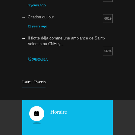
8 years ago
Citation du jour
6819
11 years ago
Il flotte déjà comme une ambiance de Saint-
Valentin au CNHuy…
5694
10 years ago
Cours d’aquagym: petit rappel…
5252
9 years ago
Latest Tweets
Bravo !
4930
10 years ago
Horaire