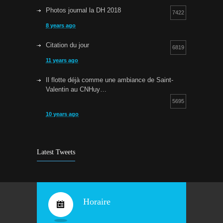
Photos journal la DH 2018
7422
8 years ago
Citation du jour
6819
11 years ago
Il flotte déjà comme une ambiance de Saint-
Valentin au CNHuy…
5695
10 years ago
Cours d’aquagym: petit rappel…
5253
9 years ago
Latest Tweets
Bravo !
4931
10 years ago
Horaire