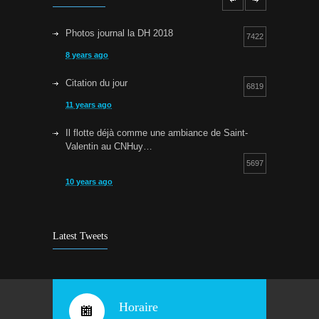
Photos journal la DH 2018
7422
8 years ago
Citation du jour
6819
11 years ago
Il flotte déjà comme une ambiance de Saint-
Valentin au CNHuy…
5697
10 years ago
Cours d’aquagym: petit rappel…
5253
9 years ago
Latest Tweets
Bravo !
4932
10 years ago
Horaire