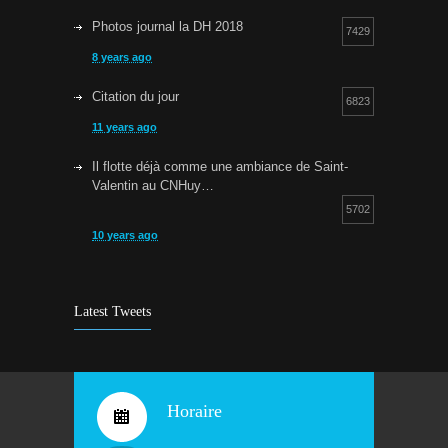
Photos journal la DH 2018
7429
8 years ago
Citation du jour
6823
11 years ago
Il flotte déjà comme une ambiance de Saint-
Valentin au CNHuy…
5702
10 years ago
Cours d’aquagym: petit rappel…
5257
9 years ago
Latest Tweets
Bravo !
4936
10 years ago
Horaire