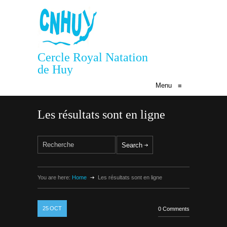
Cercle Royal Natation
de Huy
Menu
≡
Les résultats sont en ligne
You are here:
Home
Les résultats sont en ligne
25
OCT
0 Comments