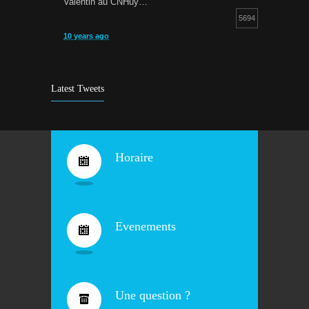
Valentin au CNHuy…
5694
10 years ago
Cours d’aquagym: petit rappel…
5252
9 years ago
Latest Tweets
Bravo !
4930
10 years ago
Horaire
Evenements
Une question ?