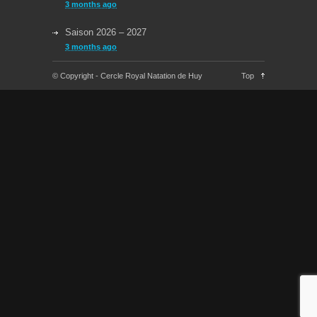
3 months ago
Saison 2026 – 2027
3 months ago
Reprise des cours la semaine du 08/09/2025
© Copyright - Cercle Royal Natation de Huy
Top
11 months ago
Congés Jeudi 29/05 et Lundi 09/06
about a year ago