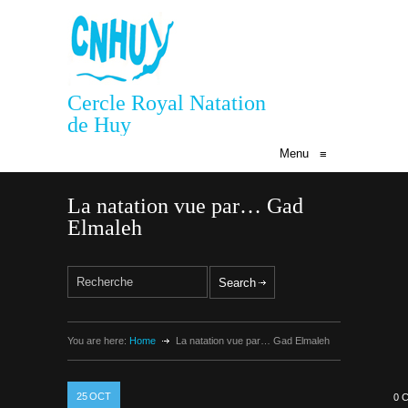
Cercle Royal Natation
de Huy
Menu
≡
La natation vue par… Gad
Elmaleh
You are here:
Home
La natation vue par… Gad Elmaleh
25
OCT
0 