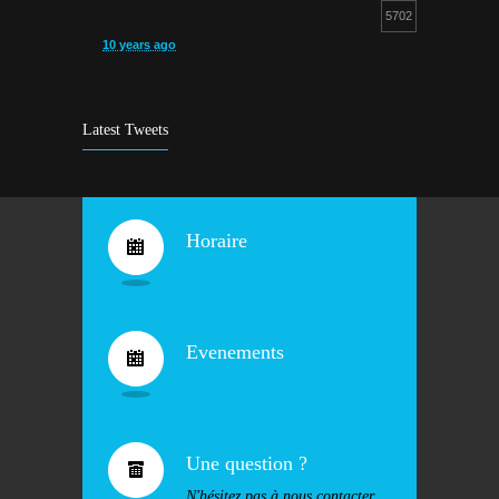
5702
10 years ago
Cours d’aquagym: petit rappel…
5258
9 years ago
Latest Tweets
Bravo !
4938
10 years ago
Horaire
Evenements
Une question ?
N'hésitez pas à nous contacter