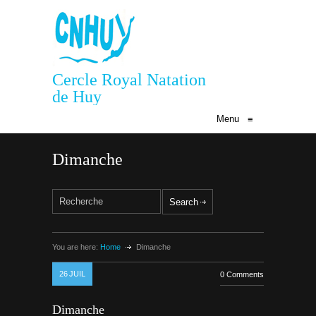
Cercle Royal Natation
de Huy
Menu
≡
Dimanche
You are here:
Home
Dimanche
26
JUIL
0 Comments
Dimanche