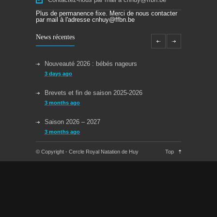
Plus de permanence fixe. Merci de nous contacter
par mail à l'adresse cnhuy@ffbn.be
News récentes
Nouveauté 2026 : bébés nageurs
3 days ago
Brevets et fin de saison 2025-2026
3 months ago
Saison 2026 – 2027
3 months ago
Reprise des cours la semaine du 08/09/2025
© Copyright - Cercle Royal Natation de Huy
Top
11 months ago
Congés Jeudi 29/05 et Lundi 09/06
about a year ago