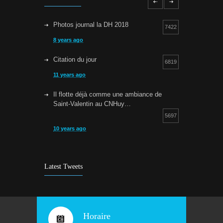
Photos journal la DH 2018
7422
8 years ago
Citation du jour
6819
11 years ago
Il flotte déjà comme une ambiance de
Saint-Valentin au CNHuy…
5697
10 years ago
Cours d’aquagym: petit rappel…
5253
9 years ago
Latest Tweets
Bravo !
4932
10 years ago
Horaire