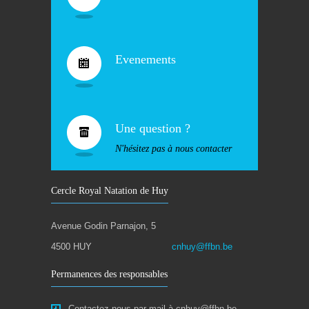
Evenements
Une question ?
N'hésitez pas à nous contacter
Cercle Royal Natation de Huy
Avenue Godin Parnajon, 5
4500 HUY
cnhuy@ffbn.be
Permanences des responsables
Contactez-nous par mail à cnhuy@ffbn.be