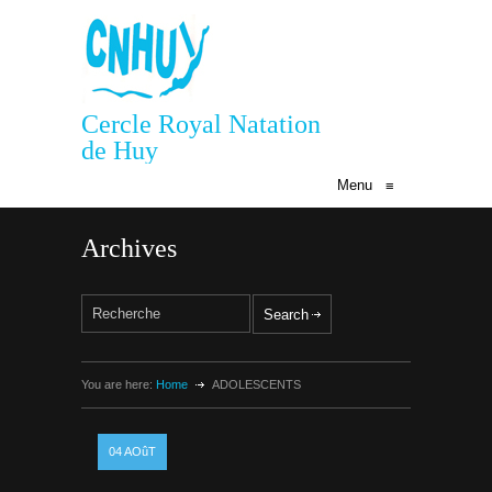
Cercle Royal Natation
de Huy
Menu
≡
Archives
You are here:
Home
ADOLESCENTS
04
AOûT