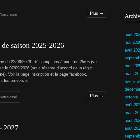
s
r
i
r
e
Plus
Non classé
Archiv
u
c
r
d
L
u
N
août 20
C
L
N
mai 202
n de saison 2025-2026
H
U
avril 20
Y
septemb
ne du 22/06/2026. Réinscriptions à partir du 25/05 (voir
P
mai 202
ise le 07/09/2026 (sous réserve d’accord de la régie
a
s
mars 20
ine). Voir la page inscription et la page facebook.
s
t les brevets ici
février 
a
g
décembr
e
Plus
octobre
d
Non classé
e
août 20
s
b
mars 20
r
août 20
e
v
– 2027
août 20
e
t
septemb