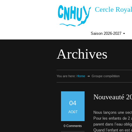
Cercle Royal
Saison 2026-2027
I
n
Archives
s
c
r
i
p
t
You are here:
Home
Groupe compétition
i
i
o
n
s
Nouveauté 20
a
I
04
i
s
f
o
AOûT
Nous lançons une sect
n
Pour les enfants de 2
2
parent dans l’eau oblig
0
0 Comments
i
2
Quand l’enfant en est c