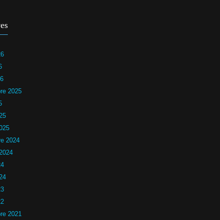
es
26
6
26
re 2025
5
25
2025
e 2024
 2024
24
24
23
22
re 2021