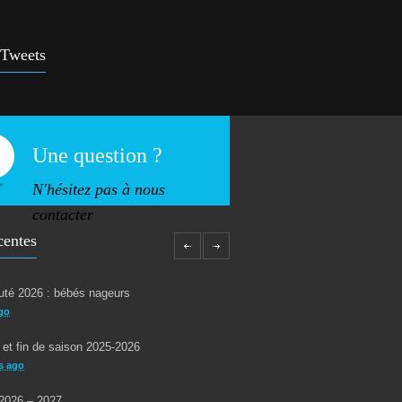
 d’aquagym: petit rappel…
5253
rs ago
 Tweets
 !
4932
ars ago
Une question ?
N'hésitez pas à nous
contacter
centes
té 2026 : bébés nageurs
go
 et fin de saison 2025-2026
s ago
2026 – 2027