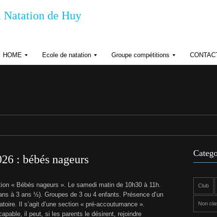
 Natation de Huy
HOME
Ecole de natation
Groupe compétitions
CONTAC
R
R
R
G
è
è
P
g
g
D
l
l
e
e
H
m
m
o
e
e
r
n
n
a
t
t
d
s
r
’
Catego
e
o
26 : bébés nageurs
r
d
n
r
e
ion « Bébés nageurs ». Le samedi matin de 10h30 à 11h.
Club
o
i
 ans à 3 ans ½). Groupes de 3 ou 4 enfants. Présence d’un
s
n
d
atoire. Il s’agit d’une section « pré-accoutumance ».
Non cla
t
é
apable, il peut, si les parents le désirent, rejoindre