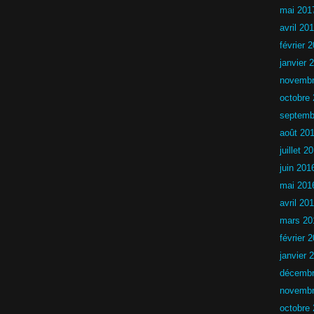
6
mai 201
avril 20
février 
janvier 
novembr
octobre
septemb
août 20
juillet 2
juin 201
mai 201
avril 20
mars 20
février 
janvier 
décembr
novembr
octobre