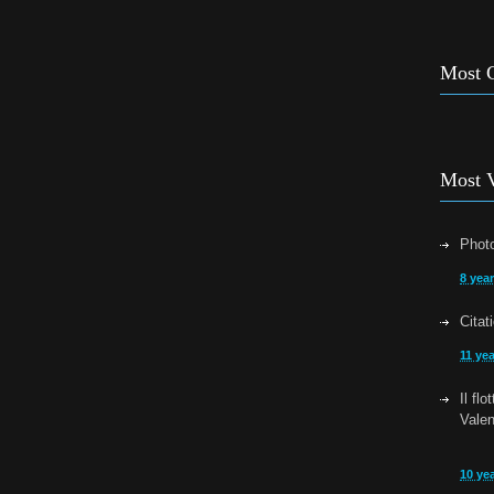
Most 
Most 
Photo
8 yea
Citat
11 ye
Il fl
Vale
10 ye