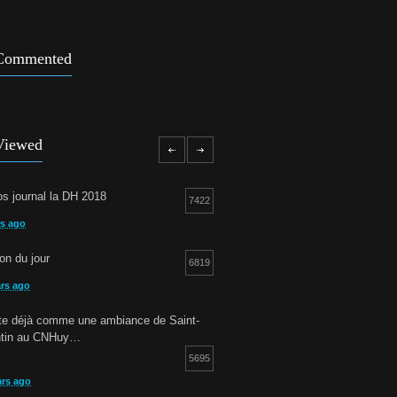
Commented
Viewed
s journal la DH 2018
7422
rs ago
ion du jour
6819
ars ago
otte déjà comme une ambiance de Saint-
ntin au CNHuy…
5695
ars ago