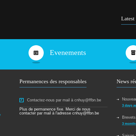
Cours
9 yea
Latest
Bravo
10 ye
Evenements
Permanences des responsables
News ré
Nouveau
Contactez-nous par mail à cnhuy@ffbn.be
3 days a
Plus de permanence fixe. Merci de nous
contacter par mail à l'adresse cnhuy@ffbn.be
e
Brevets
3 month
Saison 