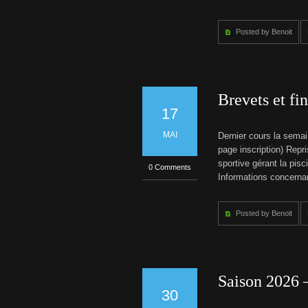
6
t
–
2
Posted by Benoit
i
0
2
t
7
T
a
Brevets et fi
r
i
17
f
s
MAI
Dernier cours la semai
s
page inscription) Repr
a
i
sportive gérant la pisc
0 Comments
s
Informations concernan
o
n
2
0
Posted by Benoit
2
6
-
2
0
2
Saison 2026 
7
30