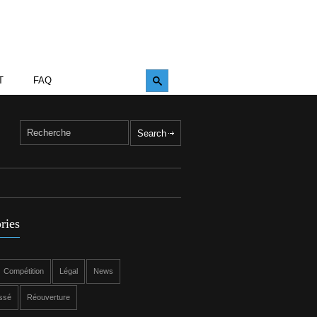
T
FAQ
ries
Compétition
Légal
News
ssé
Réouverture