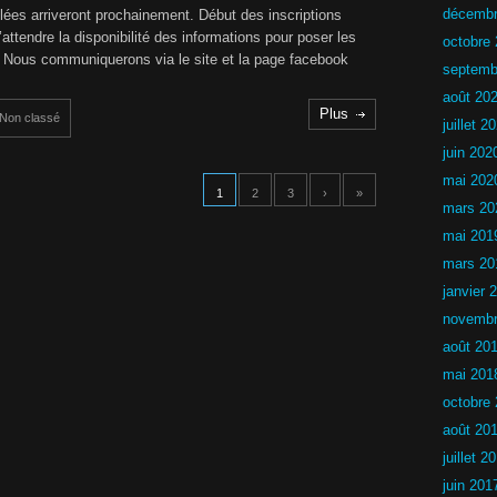
s
décembr
llées arriveront prochainement. Début des inscriptions
C
attendre la disponibilité des informations pour poser les
octobre
h
. Nous communiquerons via le site et la page facebook
a
septemb
l
août 20
l
Plus
e
Non classé
juillet 2
n
g
juin 202
e
mai 202
n
1
2
3
›
»
o
mars 20
n
mai 201
l
i
mars 20
c
e
janvier 
n
novembr
c
i
août 20
é
2
mai 201
0
octobre
2
5
août 20
-
2
juillet 2
0
juin 201
2