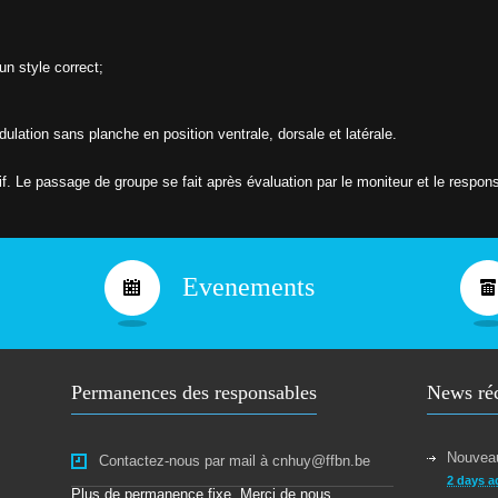
s
r
i
r
e
u
un style correct;
c
r
d
L
u
N
C
ondulation sans planche en position ventrale, dorsale et latérale.
L
N
H
U
tif. Le passage de groupe se fait après évaluation par le moniteur et le respons
Y
P
a
s
s
Evenements
a
g
e
d
e
s
Permanences des responsables
News ré
b
r
e
v
Nouveau
Contactez-nous par mail à cnhuy@ffbn.be
e
t
2 days a
Plus de permanence fixe. Merci de nous