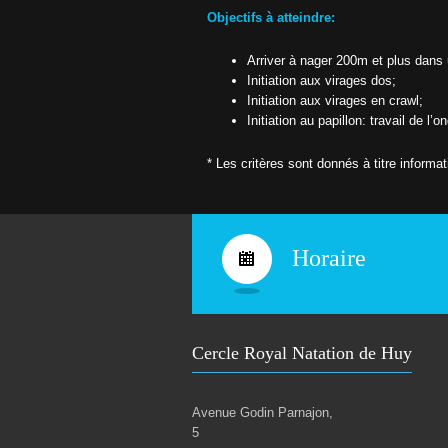
6
t
Objectifs à atteindre:
–
2
i
0
Arriver à nager 200m et plus dans 
2
t
Initiation aux virages dos;
7
Initiation aux virages en crawl;
T
Initiation au papillon: travail de l’
a
r
i
* Les critères sont donnés à titre informa
f
s
s
a
i
s
Horaire
o
n
2
0
2
6
Cercle Royal Natation de Huy
-
2
0
2
Avenue Godin Parnajon,
7
5