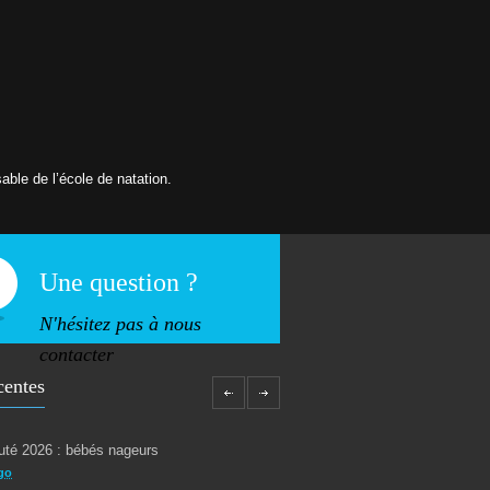
able de l’école de natation.
Une question ?
N'hésitez pas à nous
contacter
centes
té 2026 : bébés nageurs
go