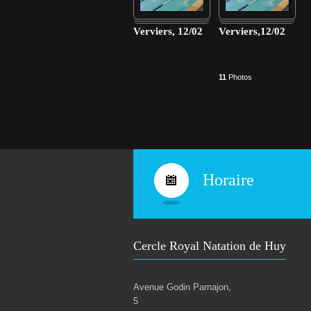
6
t
–
2
Verviers, 12/02
Verviers,12/02
i
0
2
t
7
T
11
Photos
a
r
i
f
s
s
a
i
s
Horaire
o
n
2
0
2
6
Cercle Royal Natation de Huy
-
2
0
2
Avenue Godin Parnajon,
7
5