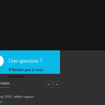
Une question ?
N'hésitez pas à nous
contacter
centes
té 2026 : bébés nageurs
go