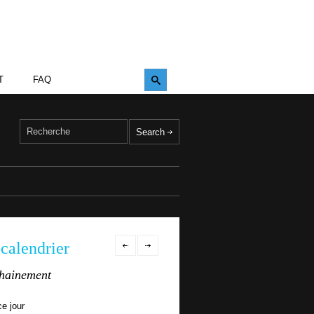
T
FAQ
calendrier
hainement
ce jour