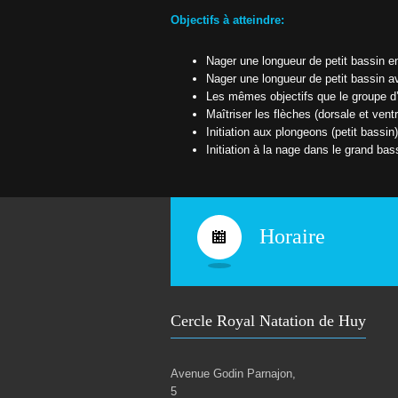
6
t
–
Objectifs à atteindre:
2
i
0
2
Nager une longueur de petit bassin e
t
7
Nager une longueur de petit bassin a
Les mêmes objectifs que le groupe d
T
a
Maîtriser les flèches (dorsale et ventr
r
Initiation aux plongeons (petit bassin)
i
Initiation à la nage dans le grand bas
f
s
s
a
i
s
Horaire
o
n
2
0
2
6
-
Cercle Royal Natation de Huy
2
0
2
7
Avenue Godin Parnajon,
5