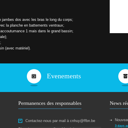
s
r
i
r
e
u
c
r
n jambes dos avec les bras le long du corps;
d
vec la planche en battements ventraux;
L
u
’accoutumance 1 mais dans le grand bassin;
N
C
L
ale);
N
H
;
U
sin (avec matériel).
Y
P
a
s
s
Evenements
a
g
e
d
e
s
b
Permanences des responsables
News ré
r
e
v
e
Nouveau
Contactez-nous par mail à cnhuy@ffbn.be
t
3 days a