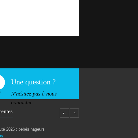
Une question ?
N'hésitez pas à nous
contacter
centes
té 2026 : bébés nageurs
go