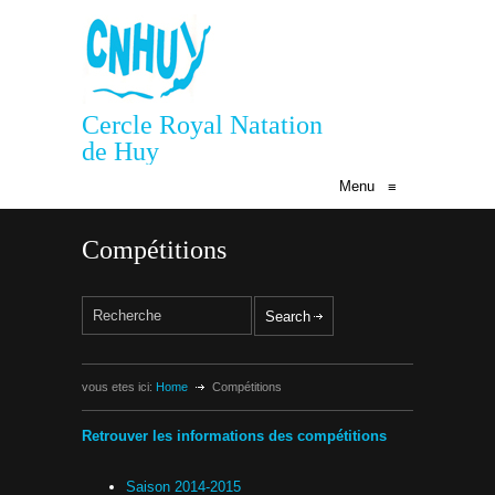
Cercle Royal Natation
de Huy
Menu
≡
Compétitions
vous etes ici:
Home
Compétitions
Retrouver les informations des compétitions
Saison 2014-2015