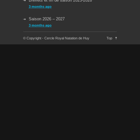
Brevets et fin de saison 2025-2026
3 months ago
Saison 2026 – 2027
3 months ago
Reprise des cours la semaine du 08/09/2025
© Copyright - Cercle Royal Natation de Huy
Top
11 months ago
Congés Jeudi 29/05 et Lundi 09/06
about a year ago