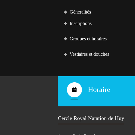
6
t
–
2
Généralités
i
0
2
Inscriptions
t
7
T
a
Groupes et horaires
r
i
f
Vestiaires et douches
s
s
a
i
s
o
n
Horaire
2
0
2
6
-
2
0
Cercle Royal Natation de Huy
2
7