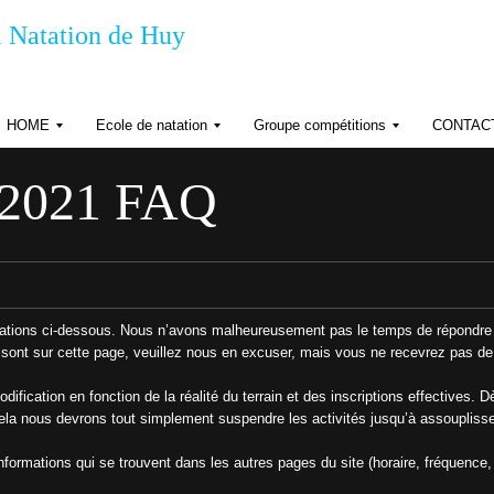
 Natation de Huy
HOME
Ecole de natation
Groupe compétitions
CONTAC
R
R
R
G
è
è
-2021 FAQ
P
g
g
D
l
l
e
e
H
m
m
o
e
e
r
n
n
a
t
t
d
s
r
mations ci-dessous. Nous n’avons malheureusement pas le temps de répondre 
’
e
o
 sont sur cette page, veuillez nous en excuser, mais vous ne recevrez pas de
r
d
n
fication en fonction de la réalité du terrain et des inscriptions effectives. 
r
e
ela nous devrons tout simplement suspendre les activités jusqu’à assouplis
o
i
s
n
d
formations qui se trouvent dans les autres pages du site (horaire, fréquence, 
t
é