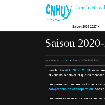
Cercle Royal
Saison 2026-2027
I
n
Saison 2020
s
c
r
i
p
t
vous etes ici:
Home
Saison 2020-2021 FAQ
i
i
o
Veuillez lire
ATTENTIVEMENT
les infor
n
s
si vous nous écrivez et que les réponses
a
I
i
Les présentes mesures sont sujettes à modi
s
f
o
compréhension et coopération
. Sans c
n
2
Les mesures reprises ici remplacent les in
0
i
2