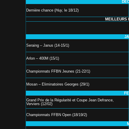
DEC
Dernière chance (
Huy,
le 18/12)
MEILLEURS 
JA
Seraing – Janus (14-15/1)
Arlon – 400M (15/1)
Championnats FFBN Jeunes (21-22/1)
Mosan – Eliminatoires Georges (29/1)
FE
Grand Prix de la Régularité et Coupe Jean Defrance,
Verviers (12/02)
Championnats FFBN Open (18/19/2)