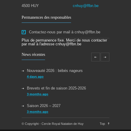
4500 HUY
cnhuy@ffbn.be
Permanences des responsables
Contactez-nous par mail à cnhuy@ffbn.be
Plus de permanence fixe. Merci de nous contacter
par mail à l'adresse cnhuy@ffbn.be
News récentes
Nouveauté 2026 : bébés nageurs
4 days ago
Brevets et fin de saison 2025-2026
3 months ago
Saison 2026 – 2027
3 months ago
Reprise des cours la semaine du 08/09/2025
© Copyright - Cercle Royal Natation de Huy
Top
11 months ago